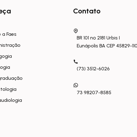
eça
Contato
 a Faes
BR 101 nº 2181 Urbis I
nistração
Eunápolis BA CEP 45829-11
gogia
logia
(73) 3512-6026
graduação
tologia
73 98207-8585
udiologia