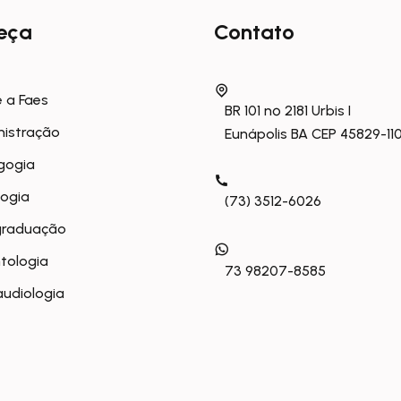
eça
Contato
 a Faes
BR 101 nº 2181 Urbis I
nistração
Eunápolis BA CEP 45829-11
gogia
logia
(73) 3512-6026
graduação
tologia
73 98207-8585
udiologia