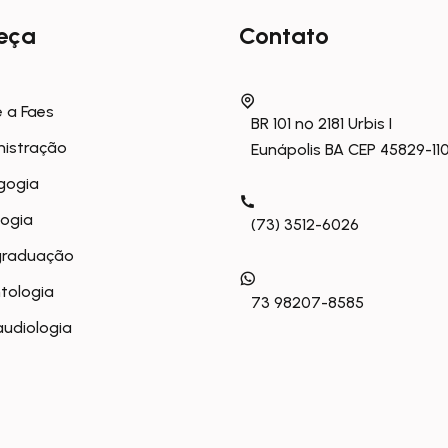
eça
Contato
 a Faes
BR 101 nº 2181 Urbis I
nistração
Eunápolis BA CEP 45829-11
gogia
logia
(73) 3512-6026
graduação
tologia
73 98207-8585
udiologia