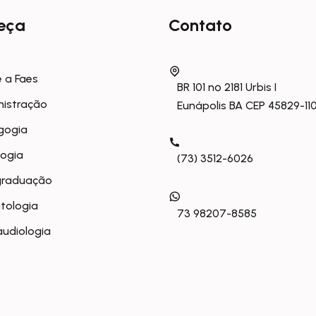
eça
Contato
 a Faes
BR 101 nº 2181 Urbis I
nistração
Eunápolis BA CEP 45829-11
gogia
logia
(73) 3512-6026
graduação
tologia
73 98207-8585
udiologia