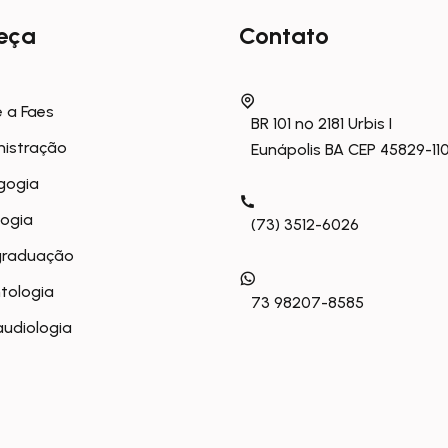
eça
Contato
 a Faes
BR 101 nº 2181 Urbis I
nistração
Eunápolis BA CEP 45829-11
gogia
logia
(73) 3512-6026
graduação
tologia
73 98207-8585
udiologia