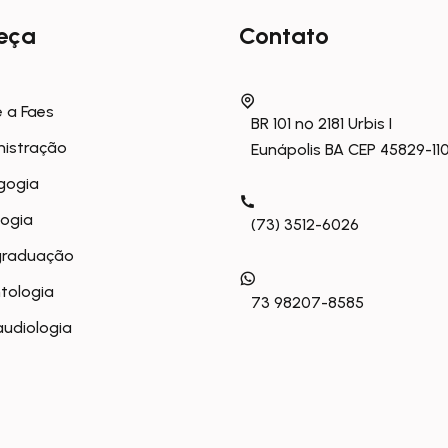
eça
Contato
 a Faes
BR 101 nº 2181 Urbis I
nistração
Eunápolis BA CEP 45829-11
gogia
logia
(73) 3512-6026
graduação
tologia
73 98207-8585
udiologia