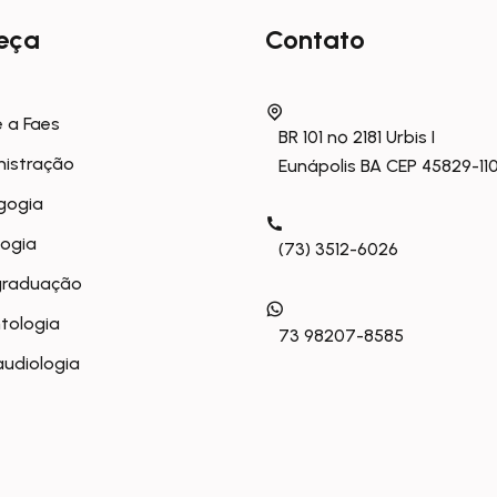
eça
Contato
 a Faes
BR 101 nº 2181 Urbis I
nistração
Eunápolis BA CEP 45829-11
gogia
logia
(73) 3512-6026
graduação
tologia
73 98207-8585
udiologia