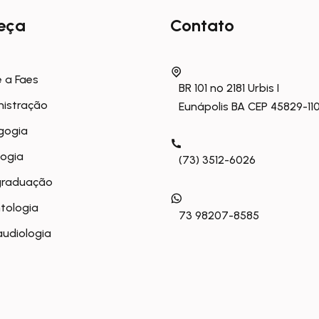
eça
Contato
 a Faes
BR 101 nº 2181 Urbis I
nistração
Eunápolis BA CEP 45829-11
gogia
logia
(73) 3512-6026
graduação
tologia
73 98207-8585
udiologia