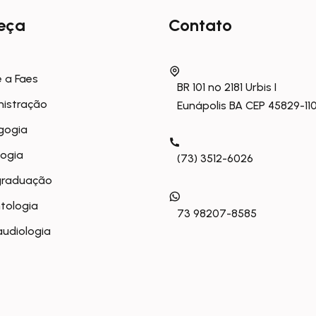
eça
Contato
 a Faes
BR 101 nº 2181 Urbis I
nistração
Eunápolis BA CEP 45829-11
gogia
logia
(73) 3512-6026
graduação
tologia
73 98207-8585
udiologia